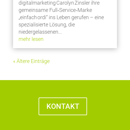
digitalmarketing Carolyn Zinsler ihre
gemeinsame Full‑Service‑Marke
„einfach ordi“ ins Leben gerufen – eine
spezialisierte Lösung, die
niedergelassenen...
mehr lesen
« Ältere Einträge
KONTAKT