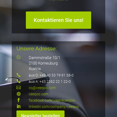
Kontaktieren Sie uns!
Unsere Adresse:

Dammstraße 10/1
2100 Korneuburg
Austria

aus D: +49 40 53 79 91 58-0

aus A: +43 2262 22 1 22-0

cq@ceeqoo.com

ceeqoo.com

facebook.com/weareceeqoo

linkedin.com/company/ceeqoo
Newsletter bestellen