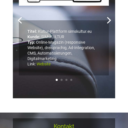
Titel:
Kultur-Plattform simskultur.eu
Kunde:
SIMsKULTUR
Typ:
Online-Magazin (responsive
Titel:
Website und Sales-App
Website), dreisprachig, Ad-Integration,
Kunde:
SOY AUSTRIA
CMS, Automatisierungen,
Typ:
Responsive Webseite und iPad-
Digitalmarketing
Präsentations-App
Link:
Website
Link:
Website
Kontakt